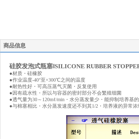
商品信息
硅胶发泡式瓶塞‖SILICONE RUBBER STOPPE
●材质・硅橡胶
●作业温度-40°至+300℃之间的温度
●耐热性好・可高压蒸气灭菌・反复使用
●因有疏水性・所以与容器的密封部分不会繁殖细菌
●透气量为30～120mℓ/min・水分蒸发量少・能抑制培养基
●与棉塞相比・水分蒸发速度还不到其1/2・培养液的异常浓