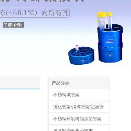
产品分类
不锈钢试管架
消化管架/消煮管架/定氮管
架
不锈钢环氧树脂涂层管架
单孔50毫升离心管架