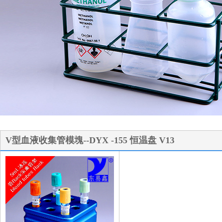
1
2
3
V型血液收集管模塊--DYX -155 恒温盘 V13