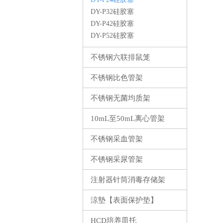
DY-P32硅胶塞
DY-P42硅胶塞
DY-P52硅胶塞
不锈钢六联排鼠笼
不锈钢比色管架
不锈钢无菌均质架
10mL至50mL离心管架
不锈钢采血管架
不锈钢采尿管架
注射器针筒消毒存储架
涼墊【表面保护垫】
HCD培养皿托