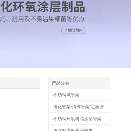
产品分类
不锈钢试管架
消化管架/消煮管架/定氮管
架
不锈钢环氧树脂涂层管架
单孔50毫升离心管架