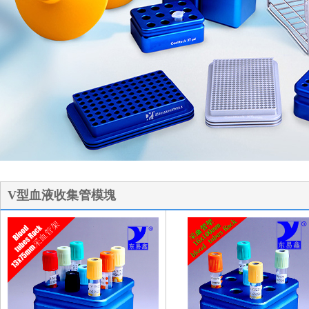
1
2
3
V型血液收集管模塊