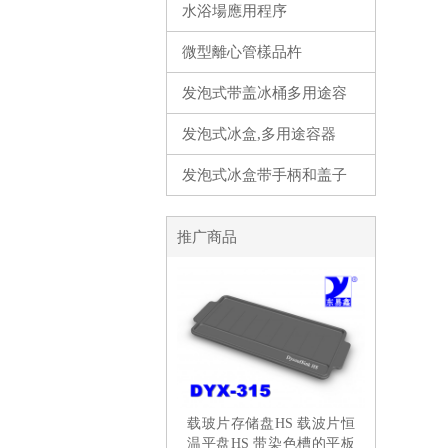
水浴場應用程序
微型離心管樣品杵
发泡式带盖冰桶多用途容
器
发泡式冰盒,多用途容器
发泡式冰盒带手柄和盖子
推广商品
载玻片存储盘HS 载波片恒
温平盘HS 带染色槽的平板