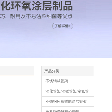
产品分类
不锈钢试管架
消化管架/消煮管架/定氮管
架
不锈钢环氧树脂涂层管架
单孔50毫升离心管架