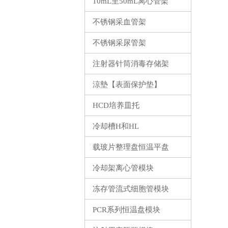
10mL至50mL离心管架
不锈钢采血管架
不锈钢采尿管架
注射器针筒消毒存储架
涼墊【表面保护垫】
HCD培养皿托
冷却槽H和HL
载玻片整理盘恒温平盘
冷却架离心管模块
冻存管流式细胞管模块
PCR系列恒温盘模块