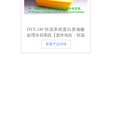
DYX-240 恒温系统蛋白质核酸
处理冷却系统【套件包括：恒温
盘DYX-128 +恒温槽DYX-536 +
查看产品详情
恆溫平台DYX-104 + 冰盒DY60-
13L或DYX-252,DYX-123】