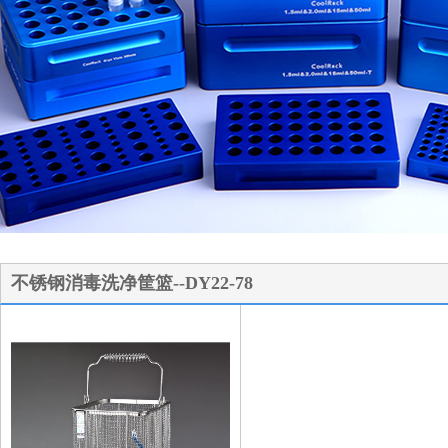
1
2
3
不锈钢消毒洗净筐篮--DY22-78