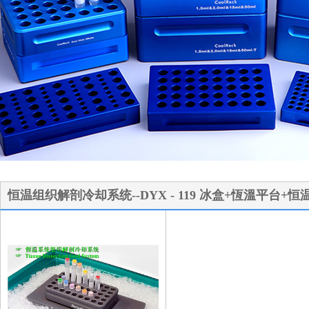
1
2
3
恒温组织解剖冷却系统--DYX - 119 冰盒+恆溫平台+恒温