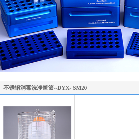
1
2
3
不锈钢消毒洗净筐篮--DYX- SM20