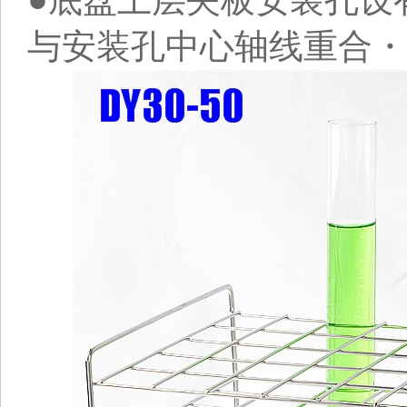
●底盘上层夹板安装孔设
与安装孔中心轴线重合・