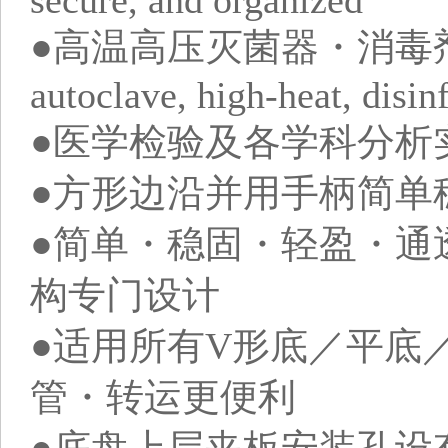
secure, and organized
●高温高压灭菌器・消毒剂・酒精
autoclave, high-heat, disin
●医学检验及各学科分析
●方形边沿并用手柄简单
●简单・稳固・轻盈・通
构专门设计
●适用所有V形底／平底
管・转运更便利