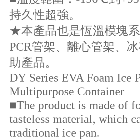
持久性超強。
★本產品也是恆溫模塊系
PCR管架、離心管架、
助產品。
DY Series EVA Foam Ice P
Multipurpose Container
■The product is made of f
tasteless material, which c
traditional ice pan.