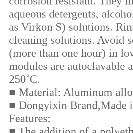
corrosion resistant. They 
aqueous detergents, alcohol
as Virkon S) solutions. Rin
cleaning solutions. Avoid 
(more than one hour) in lo
modules are autoclavable an
250˚C.
■ Material: Aluminum all
■ Dongyixin Brand,Made i
Features:
■ The addition of a polyeth