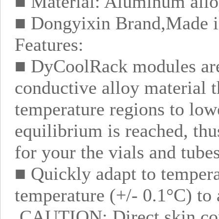
■ Material: Aluminum all
■ Dongyixin Brand,Made i
Features:
■ DyCoolRack modules are
conductive alloy material t
temperature regions to low
equilibrium is reached, th
for your the vials and tubes
■ Quickly adapt to tempera
temperature (+/- 0.1°C) to 
CAUTION: Direct skin cont