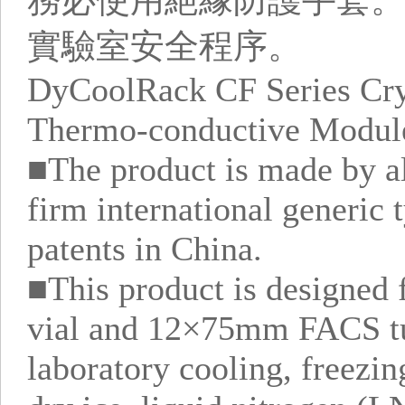
務必使用絕緣防護手套。
實驗室安全程序。
DyCoolRack CF Series Cry
Thermo-conductive Modul
■The product is made by al
firm international generic 
patents in China.
■This product is designed 
vial and 12×75mm FACS t
laboratory cooling, freezin