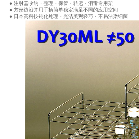
● 注射器收纳・整理・保管・转运・消毒专用架
● 方形边沿并用手柄简单稳定满足不同的应用空间
● 日本高科技钝化处理・光洁美观轻巧・不易沾染细菌